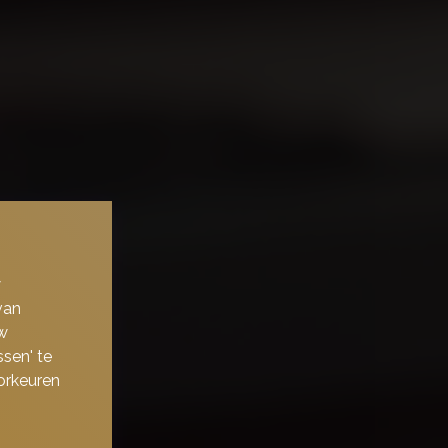
w
van
w
sen' te
orkeuren