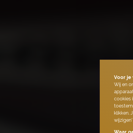
Voor je 
Wij en o
apparaat
cookies 
toestemm
klikken.
wijzigen'
Waar ge