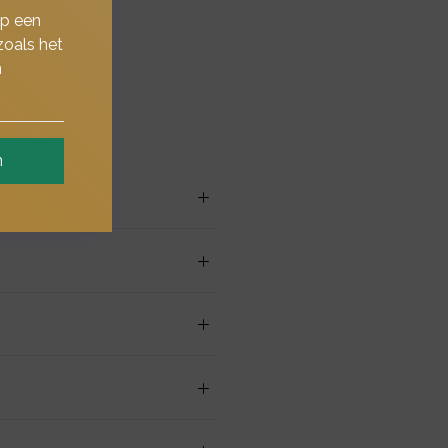
op een
zoals het
n
n