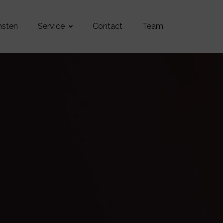
msten
Service
Contact
Team